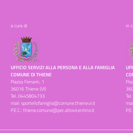
a cura di
in 
UFFICIO SERVIZI ALLA PERSONA E ALLA FAMIGLIA
UFF
COMUNE DI THIENE
CO
Piazza Ferrarin, 1
Pia
36016 Thiene (VI)
360
Tel.
0445804733
Tel
mail:
sportellofamiglia@comune.thiene.vi.it
mai
P.E.C.:
thiene.comune@pec.altovicentino.it
P.E.