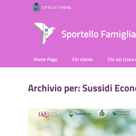
Sportello Famigli
Home Page
Chi siamo
Chi sei (cosa 
Archivio per: Sussidi Eco