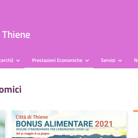
a Thiene
cerchi)
Prestazioni Economiche
Servizi
N
nomici