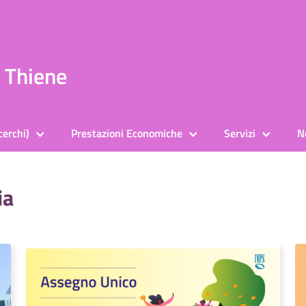
a Thiene
cerchi)
Prestazioni Economiche
Servizi
N
ia