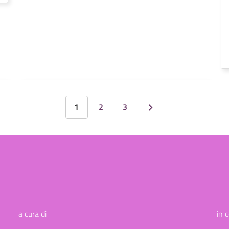
1
2
3
a cura di
in 