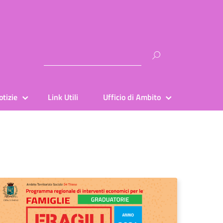
Ricerca
per:
otizie
Link Utili
Ufficio di Ambito