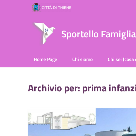
Sportello Famigli
Home Page
Chi siamo
Chi sei (cosa 
Archivio per: prima infanz