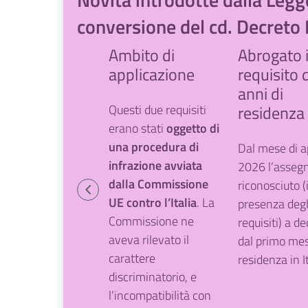
conversione del cd. Decret
Ambito di
Abrogato i
applicazione
requisito 
anni di
Questi due requisiti
residenza
erano stati
oggetto di
una procedura di
Dal mese di a
infrazione avviata
2026 l’asseg
dalla Commissione
riconosciuto (
UE contro l’Italia
. La
presenza degli
Commissione ne
requisiti) a d
aveva rilevato il
dal primo mes
carattere
residenza in It
discriminatorio, e
l’incompatibilità con