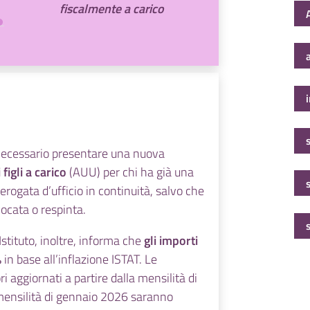
l’art. 67 Regolamento
fiscalmente a carico
883/04/CE a norma
ai sensi della
del quale “
Una
normativa italiana
persona ha diritto alle
vigente
, e come tali
prestazioni familiari ai
non inclusi nel nucleo
sensi della
familiare dell’ISEE.
legislazione dello
Stato membro
 necessario presentare una nuova
competente, anche
figli a carico
(AUU) per chi ha già una
per i familiari che
 erogata d’ufficio in continuità, salvo che
risiedono in un altro
ocata o respinta.
Stato membro, come
se questi ultimi
Istituto, inoltre, informa che
gli importi
risiedessero nel primo
%
in base all’inflazione ISTAT. Le
Stato membro
”.
 aggiornati a partire dalla mensilità di
a mensilità di gennaio 2026 saranno
Le modifiche sono