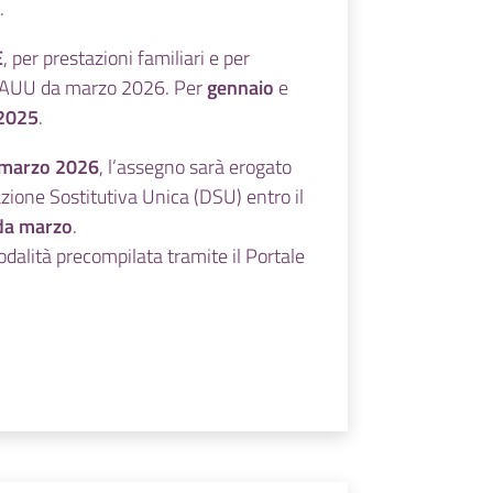
.
dunque adottate con
riferimento a una
E
, per prestazioni familiari e per
procedura di
e l’AUU da marzo 2026. Per
gennaio
e
infrazione che
 2025
.
riguardava
i soli
cittadini UE
(e
i marzo 2026
, l’assegno sarà erogato
dunque, rispetto a
zione Sostitutiva Unica (DSU) entro il
questi, ha certamente
i da marzo
.
effetto “retroattivo”):
dalità precompilata tramite il
Portale
quanto alla modifica
circa il luogo di
residenza dei figli,
resta tuttavia da
chiedersi se, stante le
clausole delle
direttive che
garantiscono parità di