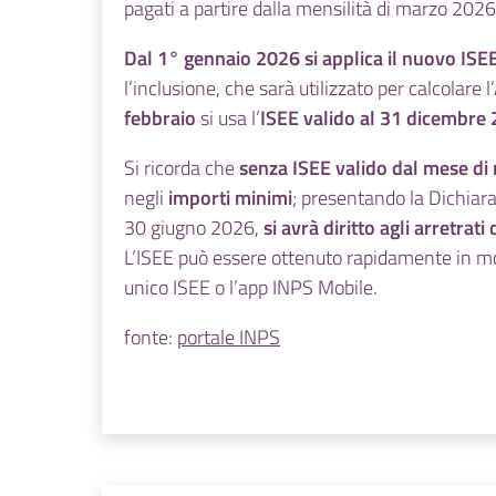
pagati a partire dalla mensilità di marzo 2026
dunque adottate con
riferimento a una
Dal 1° gennaio 2026 si applica il nuovo ISE
procedura di
l’inclusione, che sarà utilizzato per calcolar
infrazione che
febbraio
si usa l’
ISEE valido al 31 dicembre
riguardava
i soli
cittadini UE
(e
Si ricorda che
senza ISEE valido dal mese d
dunque, rispetto a
negli
importi minimi
; presentando la Dichiara
questi, ha certamente
30 giugno 2026,
si avrà diritto agli arretrat
effetto “retroattivo”):
L’ISEE può essere ottenuto rapidamente in mo
quanto alla modifica
unico ISEE
o l’app
INPS Mobile.
circa il luogo di
fonte:
portale INPS
residenza dei figli,
resta tuttavia da
chiedersi se, stante le
clausole delle
direttive che
garantiscono parità di