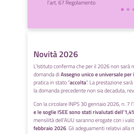
l’art. 67 Regolamento
883/04/CE a norma
del quale “
Una
persona ha diritto alle
prestazioni familiari ai
sensi della
legislazione dello
Novità 2026
Stato membro
L’Istituto conferma che per il 2026 non sarà
competente, anche
domanda di
Assegno unico e universale per i 
per i familiari che
pratica in stato “
accolta
“. La prestazione sarà
risiedono in un altro
la domanda precedente non sia decaduta, rev
Stato membro, come
se questi ultimi
Con la
circolare INPS 30 gennaio 2026, n. 7
l’
risiedessero nel primo
e le soglie ISEE sono stati rivalutati dell’1,4
Stato membro
”.
mensilità dell’AUU saranno erogate con i valori
febbraio 2026
. Gli adeguamenti relativi all
Le modifiche sono