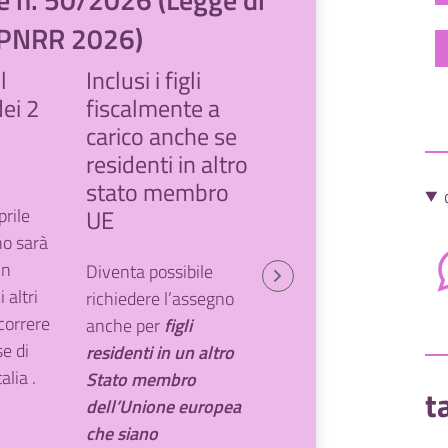
o PNRR 2026)
l
Inclusi i figli
Ambito di
dei 2
fiscalmente a
applicazione
carico anche se
residenti in altro
Questi due requisiti
erano stati
oggetto di
stato membro
una procedura di
prile
UE
infrazione avviata
no sarà
dalla Commissione
in
Diventa possibile
UE contro l’Italia
. La
 altri
richiedere l’assegno
Commissione ne
ecorrere
anche per
figli
aveva rilevato il
e di
residenti in un altro
carattere
alia .
Stato membro
t
discriminatorio, e
dell’Unione europea
l’incompatibilità con
che siano