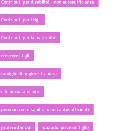
Contributi per disabilità - non autosufficienza
Contributi per i figli
Contributi per la maternità
crescere i figli
famiglie di origine straniera
il bilancio familiare
persone con disabilità o non autosufficienti
prima infanzia
quando nasce un figlio