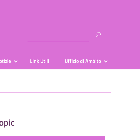
Ricerca
per:
otizie
Link Utili
Ufficio di Ambito
opic