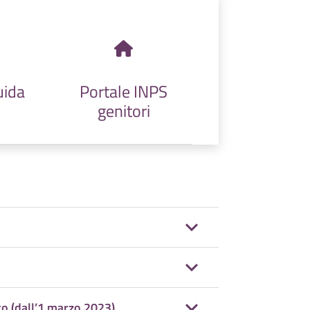
trattamento
quantomeno ai
cittadini di paesi terzi
titolari di permesso di
uida
Portale INPS
lungo periodo o di
genitori
permesso unico
lavoro, la stessa non
possa essere estesa
anche ai cittadini
stranieri per i figli
residenti in paesi
terzi. – fonte:
www.meltingpot.org
co (dall’1 marzo 2023)