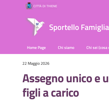
Sportello Famigli
Home Page
Chi siamo
Chi sei (cosa 
22 Maggio 2026
Assegno unico e un
figli a carico