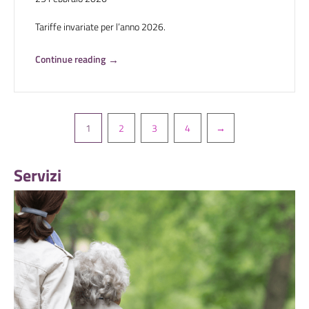
Tariffe invariate per l’anno 2026.
Continue reading
→
Pagination
1
2
3
4
→
Servizi