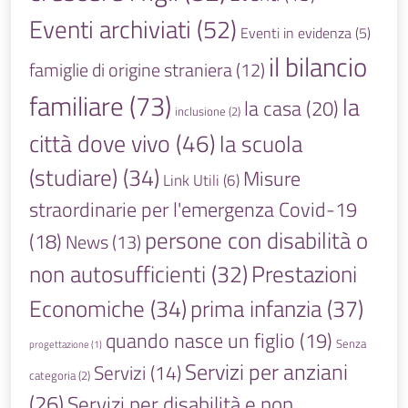
Eventi archiviati
(52)
Eventi in evidenza
(5)
il bilancio
famiglie di origine straniera
(12)
familiare
(73)
la
la casa
(20)
inclusione
(2)
città dove vivo
(46)
la scuola
(studiare)
(34)
Misure
Link Utili
(6)
straordinarie per l'emergenza Covid-19
persone con disabilità o
(18)
News
(13)
non autosufficienti
(32)
Prestazioni
prima infanzia
(37)
Economiche
(34)
quando nasce un figlio
(19)
Senza
progettazione
(1)
Servizi per anziani
Servizi
(14)
categoria
(2)
(26)
Servizi per disabilità e non