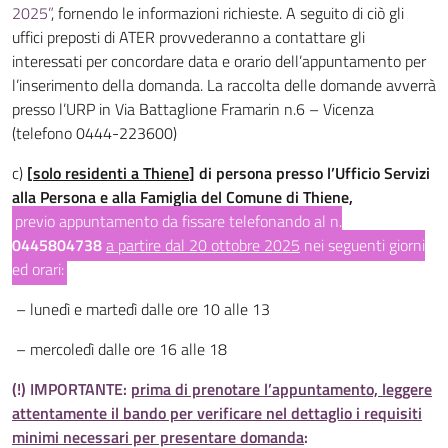
2025”
, fornendo le informazioni richieste. A seguito di ciò gli
uffici preposti di ATER provvederanno a contattare gli
interessati per concordare data e orario dell’appuntamento per
l’inserimento della domanda. La raccolta delle domande avverrà
presso l’URP in Via Battaglione Framarin n.6 – Vicenza
(telefono 0444-223600)
c)
[
solo residenti a Thiene
]
di persona presso l’Ufficio Servizi
alla Persona e alla Famiglia del Comune di Thiene,
previo appuntamento da fissare telefonando al n.
0445804738
a partire dal 20 ottobre 2025
nei seguenti giorni
ed orari:
– lunedì e martedì dalle ore 10 alle 13
– mercoledì dalle ore 16 alle 18
(!) IMPORTANTE:
prima di prenotare l’appuntamento, leggere
attentamente il bando per verificare nel dettaglio i requisiti
minimi necessari per presentare domanda
: