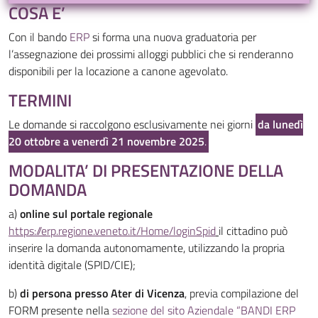
COSA E’
Con il bando
ERP
si forma una nuova graduatoria per
l’assegnazione dei prossimi alloggi pubblici che si renderanno
disponibili per la locazione a canone agevolato.
TERMINI
Le domande si raccolgono esclusivamente nei giorni
da lunedì
20 ottobre a venerdì 21 novembre 2025
.
MODALITA’ DI PRESENTAZIONE DELLA
DOMANDA
a)
online
sul portale regionale
https://erp.regione.veneto.it/Home/loginSpid
il cittadino può
inserire la domanda autonomamente, utilizzando la propria
identità digitale (SPID/CIE);
b)
di persona presso Ater di Vicenza
, previa compilazione del
FORM presente nella
sezione del sito Aziendale “BANDI ERP