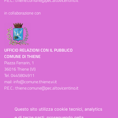
P.E.C.:
thiene.comune@pec.altovicentino.it
in collaborazione con
UFFICIO RELAZIONI CON IL PUBBLICO
COMUNE DI THIENE
Piazza Ferrarin, 1
36016 Thiene (VI)
Tel.
0445804911
mail:
info@comune.thiene.vi.it
P.E.C.:
thiene.comune@pec.altovicentino.it
Questo sito utilizza cookie tecnici, analytics
e di terze parti, proseguendo nella