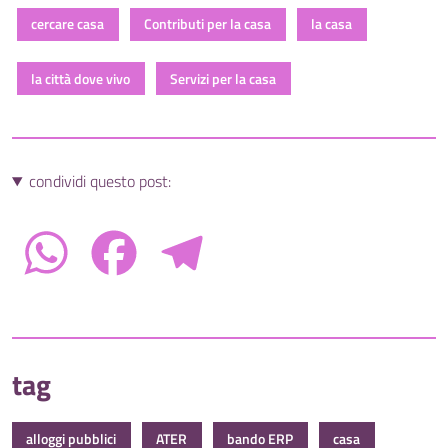
cercare casa
Contributi per la casa
la casa
la città dove vivo
Servizi per la casa
condividi questo post:
WhatsApp
Facebook
Telegram
tag
alloggi pubblici
ATER
bando ERP
casa