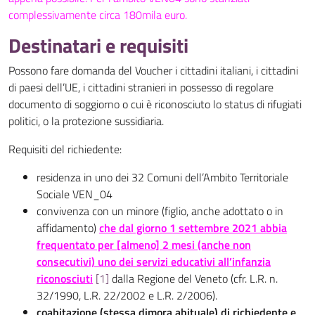
complessivamente circa 180mila euro.
Destinatari e requisiti
Possono fare domanda del Voucher i cittadini italiani, i cittadini
di paesi dell’UE, i cittadini stranieri in possesso di regolare
documento di soggiorno o cui è riconosciuto lo status di rifugiati
politici, o la protezione sussidiaria.
Requisiti del richiedente:
residenza in uno dei 32 Comuni dell’Ambito Territoriale
Sociale VEN_04
convivenza con un minore (figlio, anche adottato o in
affidamento)
che dal giorno 1 settembre 2021 abbia
frequentato per [almeno] 2 mesi (anche non
consecutivi) uno dei servizi educativi all’infanzia
riconosciuti
[1]
dalla Regione del Veneto (cfr. L.R. n.
32/1990, L.R. 22/2002 e L.R. 2/2006).
coabitazione (stessa dimora abituale) di richiedente e