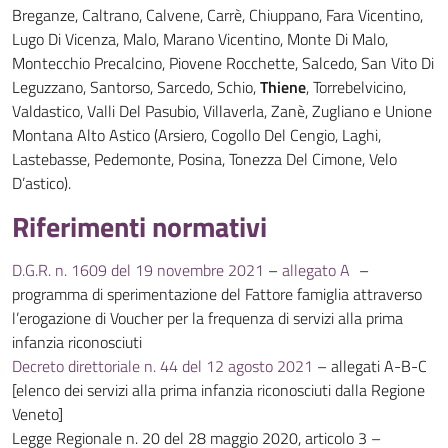
Breganze, Caltrano, Calvene, Carrè, Chiuppano, Fara Vicentino,
Lugo Di Vicenza, Malo, Marano Vicentino, Monte Di Malo,
Montecchio Precalcino, Piovene Rocchette, Salcedo, San Vito Di
Leguzzano, Santorso, Sarcedo, Schio,
Thiene
, Torrebelvicino,
Valdastico, Valli Del Pasubio, Villaverla, Zanè, Zugliano e Unione
Montana Alto Astico (Arsiero, Cogollo Del Cengio, Laghi,
Lastebasse, Pedemonte, Posina, Tonezza Del Cimone, Velo
D’astico).
Riferimenti normativi
D.G.R. n. 1609 del 19 novembre 2021
–
allegato A
–
programma di sperimentazione del Fattore famiglia attraverso
l’erogazione di Voucher per la frequenza di servizi alla prima
infanzia riconosciuti
Decreto direttoriale n. 44 del 12 agosto 2021
– allegati A-B-C
[elenco dei servizi alla prima infanzia riconosciuti dalla Regione
Veneto]
Legge Regionale n. 20 del 28 maggio 2020, articolo 3 –