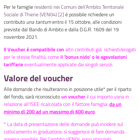
Per le famiglie
residenti nei Comuni dell’Ambito Territoriale
Sociale di Thiene (VEN04)
[2]
è possibile richiedere un
contributo
una tantum
entro il 15 ottobre, alle condizioni
previste dal Bando di Ambito e dalla D.G.R. 1609 del 19
novembre 2021.
Il Voucher è compatibile con
altri contributi già richiesti/erogati
per le stesse finalità, come
il ‘bonus nido’ o le agevolazioni
tariffarie
eventualmente applicate dai singoli servizi.
Valore del voucher
Alle domande che risulteranno in posizione utile* per il riparto
del fondo, sarà riconosciuto
un voucher
il cui importo varia in
relazione all’ISEE ricalcolata con il fattore famiglia:
da un
minimo di 200 ad un massimo di 600 euro
.
* La data di presentazione delle domande può incidere sul
collocamento in graduatoria: si suggerisce di fare domanda
appena possibile. Per l’ambito VEN04 sono stanziati