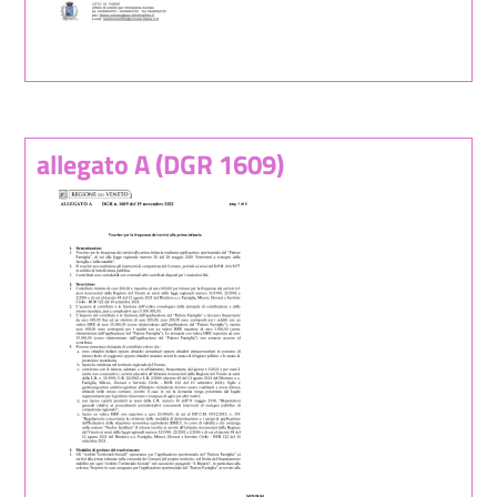
allegato A (DGR 1609)