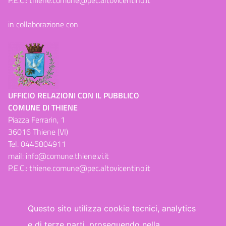
P.E.C.:
thiene.comune@pec.altovicentino.it
in collaborazione con
UFFICIO RELAZIONI CON IL PUBBLICO
COMUNE DI THIENE
Piazza Ferrarin, 1
36016 Thiene (VI)
Tel.
0445804911
mail:
info@comune.thiene.vi.it
P.E.C.:
thiene.comune@pec.altovicentino.it
Questo sito utilizza cookie tecnici, analytics
e di terze parti, proseguendo nella