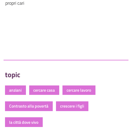
propri cari
topic
anziani
cercare casa
cercare lavoro
Contrasto alla povertà
crescere i figli
la città dove vivo