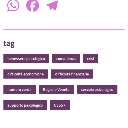
WhatsApp
Facebook
Telegram
tag
benessere psicologico
consulenza
crisi
difficoltà economiche
difficoltà finanziarie
numero verde
Regione Veneto
servizio psicologico
supporto psicologico
ULSS7