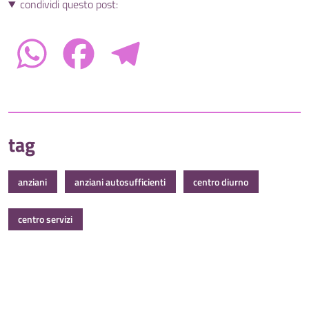
condividi questo post:
WhatsApp
Facebook
Telegram
tag
anziani
anziani autosufficienti
centro diurno
centro servizi