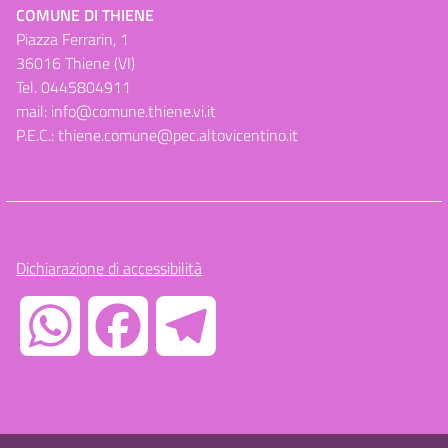
COMUNE DI THIENE
Piazza Ferrarin, 1
36016 Thiene (VI)
Tel.
0445804911
mail:
info@comune.thiene.vi.it
P.E.C.:
thiene.comune@pec.altovicentino.it
Dichiarazione di accessibilità
WhatsApp
Facebook
Telegram