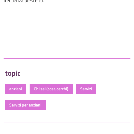
frequenza prescelto.
topic
anziani
Chi sei (cosa cerchi)
Servizi
Servizi per anziani