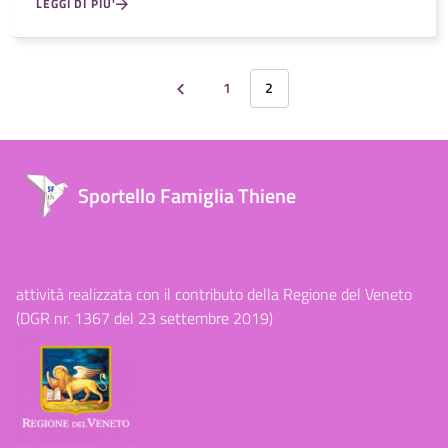
LEGGI DI PIU'
1
2
Sportello Famiglia Thiene
attività realizzata con il contributo della Regione del Veneto
(DGR nr. 1367 del 23 settembre 2019)