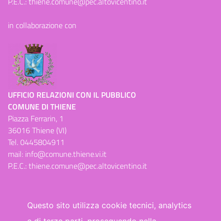
P.E.C.:
thiene.comune@pec.altovicentino.it
in collaborazione con
UFFICIO RELAZIONI CON IL PUBBLICO
COMUNE DI THIENE
Piazza Ferrarin, 1
36016 Thiene (VI)
Tel.
0445804911
mail:
info@comune.thiene.vi.it
P.E.C.:
thiene.comune@pec.altovicentino.it
Questo sito utilizza cookie tecnici, analytics
e di terze parti, proseguendo nella