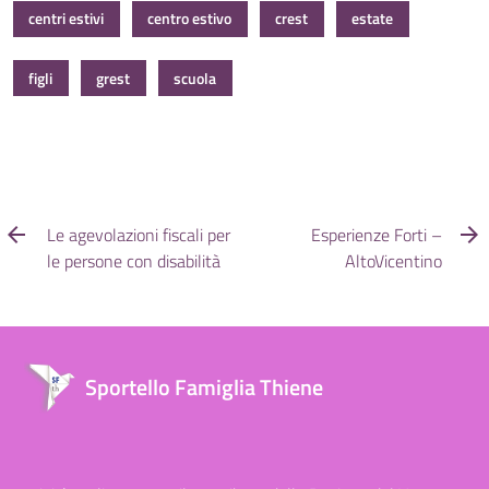
centri estivi
centro estivo
crest
estate
figli
grest
scuola
Le agevolazioni fiscali per
Esperienze Forti –
le persone con disabilità
AltoVicentino
Sportello Famiglia Thiene