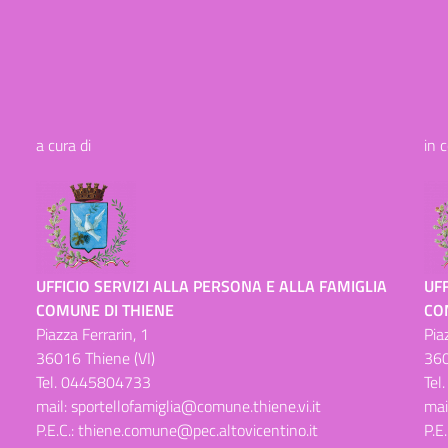
a cura di
in 
UFFICIO SERVIZI ALLA PERSONA E ALLA FAMIGLIA
UFF
COMUNE DI THIENE
CO
Piazza Ferrarin, 1
Pia
36016 Thiene (VI)
360
Tel.
0445804733
Tel
mail:
sportellofamiglia@comune.thiene.vi.it
mai
P.E.C.:
thiene.comune@pec.altovicentino.it
P.E.