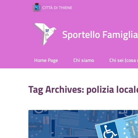
Sportello Famigli
Home Page
Chi siamo
Chi sei (cosa 
Tag Archives: polizia local