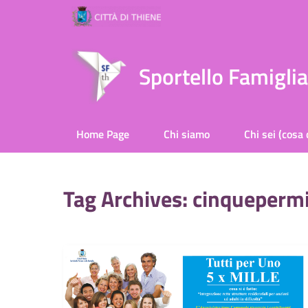
Sportello Famigli
Home Page
Chi siamo
Chi sei (cosa 
Tag Archives: cinquepermi