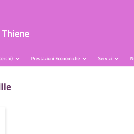
a Thiene
cerchi)
Prestazioni Economiche
Servizi
N
lle