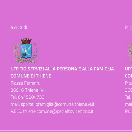
a cura di
in 
UFFICIO SERVIZI ALLA PERSONA E ALLA FAMIGLIA
UFF
COMUNE DI THIENE
CO
Piazza Ferrarin, 1
Pia
36016 Thiene (VI)
360
Tel.
0445804733
Tel
mail:
sportellofamiglia@comune.thiene.vi.it
mai
P.E.C.:
thiene.comune@pec.altovicentino.it
P.E.