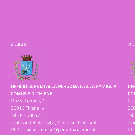
a cura di
in 
UFFICIO SERVIZI ALLA PERSONA E ALLA FAMIGLIA
UFF
COMUNE DI THIENE
CO
Piazza Ferrarin, 1
Pia
36016 Thiene (VI)
360
Tel.
0445804733
Tel
mail:
sportellofamiglia@comune.thiene.vi.it
mai
P.E.C.:
thiene.comune@pec.altovicentino.it
P.E.