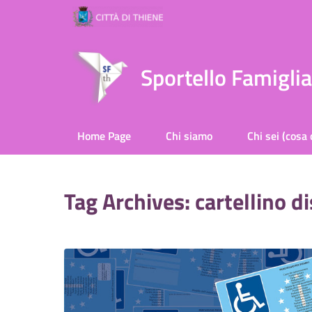
Sportello Famigli
Home Page
Chi siamo
Chi sei (cosa 
Tag Archives: cartellino di