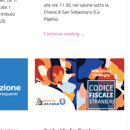
alle ore 11.30, nel salone sotto la
ate. I
Chiesa di San Sebastiano (Ca’
ontributo
Pajella).
026.
→
Continue reading