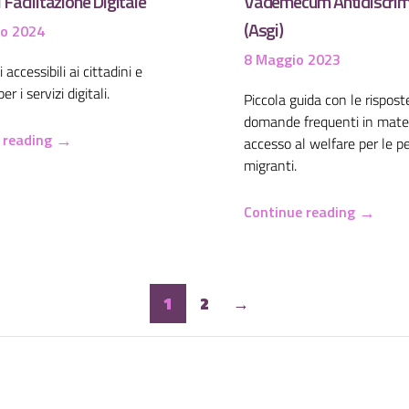
 Facilitazione Digitale
Vademecum Antidiscrim
(Asgi)
io 2024
8 Maggio 2023
 accessibili ai cittadini e
r i servizi digitali.
Piccola guida con le rispost
domande frequenti in mater
→
 reading
accesso al welfare per le p
migranti.
→
Continue reading
1
2
→