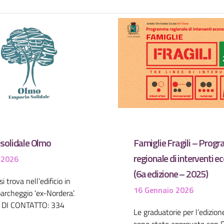
solidale Olmo
Famiglie Fragili – Pro
regionale di interventi e
e 2026
(6a edizione – 2025)
i trova nell’edificio in
16 Gennaio 2026
archeggio ‘ex-Nordera’.
DI CONTATTO: 334
Le graduatorie per l’edizio
sono state approvate con De