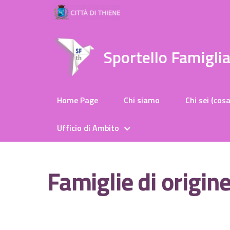
Sportello Famigli
Home Page
Chi siamo
Chi sei (cosa
Ufficio di Ambito
Famiglie di origin