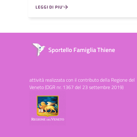
LEGGI DI PIU'
Sportello Famiglia Thiene
attività realizzata con il contributo della Regione del
Veneto (DGR nr. 1367 del 23 settembre 2019)