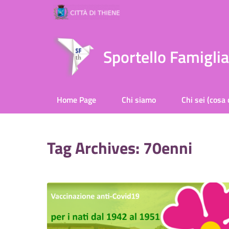
Sportello Famigli
Home Page
Chi siamo
Chi sei (cosa 
Tag Archives: 70enni