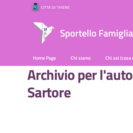
Sportello Famigli
Home Page
Chi siamo
Chi sei (cosa 
Archivio per l'auto
Sartore