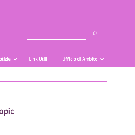
Ricerca
per:
otizie
Link Utili
Ufficio di Ambito
opic