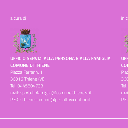
a cura di
in 
UFFICIO SERVIZI ALLA PERSONA E ALLA FAMIGLIA
UFF
COMUNE DI THIENE
CO
Piazza Ferrarin, 1
Pia
36016 Thiene (VI)
360
Tel.
0445804733
Tel
mail:
sportellofamiglia@comune.thiene.vi.it
mai
P.E.C.:
thiene.comune@pec.altovicentino.it
P.E.